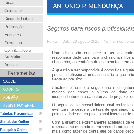
Dicas
ANTONIO P. MENDONÇA
Colunistas
Dicas de Leitura
Publicações
Seguros para riscos profissionai
Enquetes
Fonte:
Data: 29 agosto 2016
Nenhum comentá
Deixe sua
Opini&aatilde;o
Uma discussão que precisa ser encarada
Na Mídia
responsabilidade civil para profissionais lib
obrigatório, ao contrário do que acontece em o
Anuncie
A questão a ser respondida é como fica algu
Ferramentas
por um profissional nesta situação e que não
frente ao prejuízo.
SAÚDE
Atualmente, como o seguro não é obrigatóri
ODONTO
maioria dos casos a vítima do dano cor
independentemente da natureza do prejuízo, sej
ADESÃO
O seguro de responsabilidade civil profission
ASSIST. FUNERAL
eventuais terceiros a certeza de que serão 
Tabelas Resumidas
pela atividade de um profissional liberal ou d
Simulador Online
Com a dinâmica extremamente acelerada da vi
a entrada no mercado de milhares de profissio
Pesquisa Online
mais como fazer de conta que os danos decorr