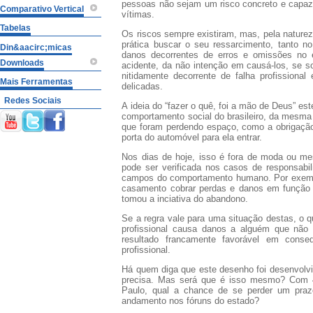
pessoas não sejam um risco concreto e capaz 
Comparativo Vertical
vítimas.
Tabelas
Os riscos sempre existiram, mas, pela naturez
prática buscar o seu ressarcimento, tanto 
Din&aacirc;micas
danos decorrentes de erros e omissões no ex
Downloads
acidente, da não intenção em causá-los, se 
nitidamente decorrente de falha profissional
Mais Ferramentas
delicadas.
Redes Sociais
A ideia do “fazer o quê, foi a mão de Deus” e
comportamento social do brasileiro, da mesm
que foram perdendo espaço, como a obrigação
porta do automóvel para ela entrar.
Nos dias de hoje, isso é fora de moda ou m
pode ser verificada nos casos de responsabil
campos do comportamento humano. Por exempl
casamento cobrar perdas e danos em função
tomou a inciativa do abandono.
Se a regra vale para uma situação destas, o q
profissional causa danos a alguém que nã
resultado francamente favorável em conse
profissional.
Há quem diga que este desenho foi desenvolv
precisa. Mas será que é isso mesmo? Com 
Paulo, qual a chance de se perder um pra
andamento nos fóruns do estado?