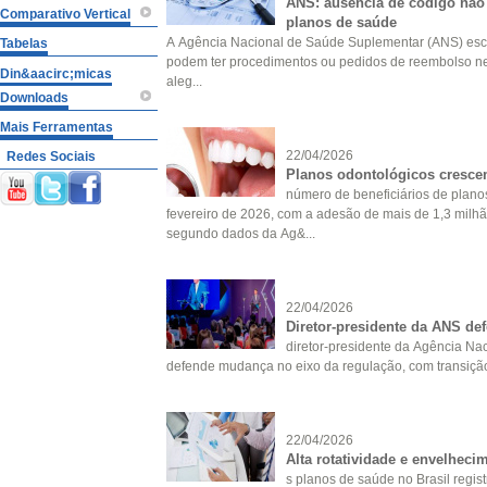
ANS: ausência de código não 
Comparativo Vertical
planos de saúde
A Agência Nacional de Saúde Suplementar (ANS) escl
Tabelas
podem ter procedimentos ou pedidos de reembolso n
Din&aacirc;micas
aleg...
Downloads
Mais Ferramentas
22/04/2026
Redes Sociais
Planos odontológicos cresce
número de beneficiários de plano
fevereiro de 2026, com a adesão de mais de 1,3 mil
segundo dados da Ag&...
22/04/2026
Diretor-presidente da ANS de
diretor-presidente da Agência N
defende mudança no eixo da regulação, com transição 
22/04/2026
Alta rotatividade e envelheci
s planos de saúde no Brasil regis