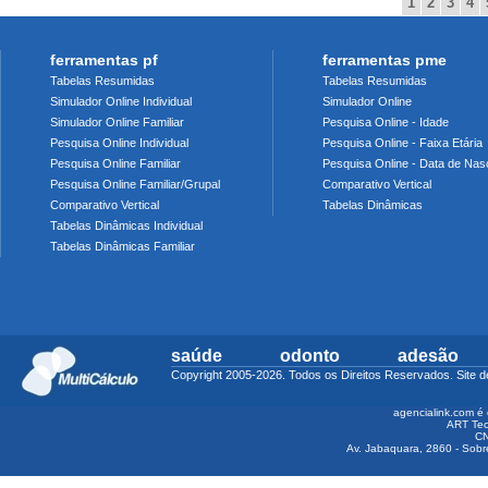
1
2
3
4
ferramentas pf
ferramentas pme
Tabelas Resumidas
Tabelas Resumidas
Simulador Online Individual
Simulador Online
Simulador Online Familiar
Pesquisa Online - Idade
Pesquisa Online Individual
Pesquisa Online - Faixa Etária
Pesquisa Online Familiar
Pesquisa Online - Data de Nas
Pesquisa Online Familiar/Grupal
Comparativo Vertical
Comparativo Vertical
Tabelas Dinâmicas
Tabelas Dinâmicas Individual
Tabelas Dinâmicas Familiar
saúde
odonto
adesão
Copyright 2005-2026. Todos os Direitos Reservados. Sit
agencialink.com é 
ART Tec
CN
Av. Jabaquara, 2860 - Sobre