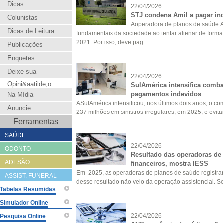
Dicas
22/04/2026
STJ condena Amil a pagar ind
Colunistas
Aoperadora de planos de saúde Ami
Dicas de Leitura
fundamentais da sociedade ao tentar alienar de forma
2021. Por isso, deve pag...
Publicações
Enquetes
Deixe sua
22/04/2026
Opini&aatilde;o
SulAmérica intensifica comba
pagamentos indevidos
Na Mídia
ASulAmérica intensificou, nos últimos dois anos, o c
Anuncie
237 milhões em sinistros irregulares, em 2025, e evi
Ferramentas
SAÚDE
22/04/2026
ODONTO
Resultado das operadoras de
ADESÃO
financeiros, mostra IESS
Em 2025, as operadoras de planos de saúde registrara
ASSIST. FUNERAL
desse resultado não veio da operação assistencial. Se
Tabelas Resumidas
Simulador Online
22/04/2026
Pesquisa Online