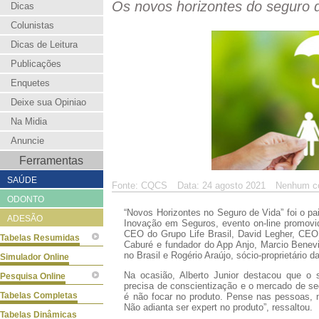
Os novos horizontes do seguro 
Dicas
Colunistas
Dicas de Leitura
Publicações
Enquetes
Deixe sua Opiniao
Na Midia
Anuncie
Ferramentas
SAÚDE
Fonte: CQCS
Data: 24 agosto 2021
Nenhum c
ODONTO
“Novos Horizontes no Seguro de Vida” foi o pa
ADESÃO
Inovação em Seguros, evento on-line promovid
CEO do Grupo Life Brasil, David Legher, CEO
Tabelas Resumidas
Caburé e fundador do App Anjo, Marcio Benevid
no Brasil e Rogério Araújo, sócio-proprietário 
Simulador Online
Na ocasião, Alberto Junior destacou que o
Pesquisa Online
precisa de conscientização e o mercado de se
Tabelas Completas
é não focar no produto. Pense nas pessoas, no
Não adianta ser expert no produto”, ressaltou.
Tabelas Dinâmicas