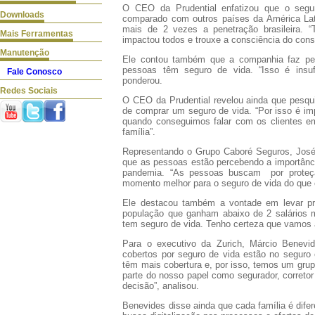
O CEO da Prudential enfatizou que o segu
Downloads
comparado com outros países da América La
mais de 2 vezes a penetração brasileira. 
Mais Ferramentas
impactou todos e trouxe a consciência do cons
Manutenção
Ele contou também que a companhia faz pes
pessoas têm seguro de vida. “Isso é insuf
Fale Conosco
ponderou.
Redes Sociais
O CEO da Prudential revelou ainda que pesq
de comprar um seguro de vida. “Por isso é imp
quando conseguimos falar com os clientes 
família”.
Representando o Grupo Caboré Seguros, José L
que as pessoas estão percebendo a importânci
pandemia. “As pessoas buscam por proteçã
momento melhor para o seguro de vida do que 
Ele destacou também a vontade em levar p
população que ganham abaixo de 2 salários
tem seguro de vida. Tenho certeza que vamos 
Para o executivo da Zurich, Márcio Benevi
cobertos por seguro de vida estão no segur
têm mais cobertura e, por isso, temos um gr
parte do nosso papel como segurador, correto
decisão”, analisou.
Benevides disse ainda que cada família é difere