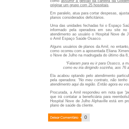
como
assumir a gestão da carteira da Golde
originar um grupo com 25 hospitais
.
Em paralelo, atua para cortar despesas, ajust
planos considerados deficitários.
Uma das unidades fechadas foi o
Espaço Saúd
informado pela operadora em seu site no
atendimento ao usuário o
Hospital Nove de Ju
o
Amil Espaço Saúde Osasco
.
Alguns usuários de planos da Amil, no entanto
como ocorreu com a aposentada
Eliana Ximen
o Nove de Julho na madrugada do último dia 8
“Falaram para eu ir para Osasco, a m
como eu iria dirigindo sozinha, aos 76
Ela acabou optando pelo atendimento particul
pela operadora:
“No meu contrato, não tenho 
atendimento aqui da região. Então agora eu vou
Procurada, a Amil respondeu em nota que
“p
que irá contatar a beneficiária para reembol
Hospital Nove de Julho Alphaville está em p
plano de saúde da cliente.
Deixar
0
Coment�rio