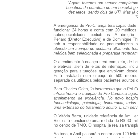
“Agora, teremos um serviço completame
beneficia da estrutura de um hospital 
dez leitos, sendo dois de UTI. Mas j
1
A emergência do Pró-Criança terá capacidade 
funcionar
24 horas
e conta com
20 médicos 
subespecialidades pediátricas. A direçã
Periard
(Diretor Executivo) e de
Dominique Th
sob a responsabilidade da pneumologista p
abrindo um serviço de pediatria altamente t
médica bem selecionada e preparada tecnicame
O atendimento à criança será completo, de
br
e eletivas, além de
leitos de internação
, incl
geração para situações que envolvam desde 
Está instalada num espaço de
500 metros
separada
da utilizada pelos pacientes adultos 
Para Charles Odeh,
“o incremento que o Pró-Cr
infraestrutura e tradição do Pró-Cardíaco ago
acolhimento de excelência. No novo hospit
fonoaudiologia, psicologia, fisioterapia, todo
uma extensão do tratamento adulto. É um servi
O
Vitória Barra
, unidade referência da Amil e
Rio, está concluindo uma rodada de
R$ 30 mi
no centro de TMO. O hospital já realiza transpl
Ao todo, a Amil passará a contar com
120 leit