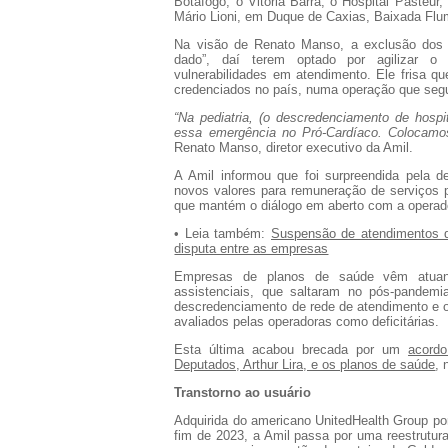
Botafogo, o Vitória Barra, o
Hospital Pasteur
,
Mário Lioni
, em Duque de Caxias, Baixada Flu
Na visão de Renato Manso, a exclusão dos t
dado”, daí terem optado por agilizar o p
vulnerabilidades em atendimento. Ele frisa 
credenciados no país
, numa operação que
seg
“Na pediatria, (o descredenciamento de hospi
essa emergência no Pró-Cardíaco. Colocamo
Renato Manso, diretor executivo da Amil.
A Amil informou que foi surpreendida pela d
novos valores para remuneração de serviços 
que mantém o diálogo em aberto com a operado
• Leia também:
Suspensão de atendimentos d
disputa entre as empresas
Empresas de planos de saúde vêm atuand
assistenciais, que saltaram no pós-pandemi
descredenciamento de rede de atendimento e o
avaliados pelas operadoras como deficitárias.
Esta última acabou brecada por um
acord
Deputados, Arthur Lira, e os planos de saúde
, 
Transtorno ao usuário
Adquirida do americano
UnitedHealth Group
po
fim de 2023, a Amil passa por uma reestrutur