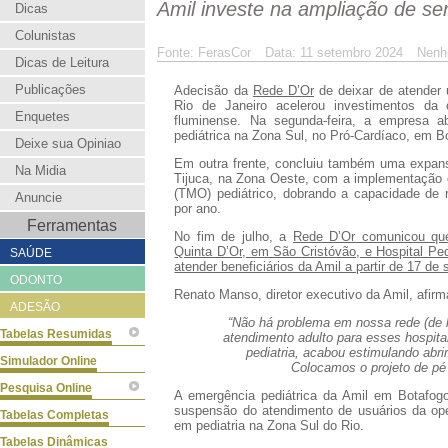
Amil investe na ampliação de ser
Dicas
Colunistas
Fonte: FerasCor
Data: 11 setembro 2024
Nenh
Dicas de Leitura
Publicações
Adecisão da
Rede D’Or
de deixar de atender
Rio de Janeiro acelerou investimentos d
Enquetes
fluminense. Na segunda-feira, a empresa 
pediátrica na Zona Sul, no
Pró-Cardíaco
, em
B
Deixe sua Opiniao
Em outra frente, concluiu também uma expans
Na Midia
Tijuca
, na Zona Oeste, com a implementaçã
(TMO) pediátrico
, dobrando a capacidade de 
Anuncie
por ano.
Ferramentas
No fim de julho, a
Rede D’Or comunicou qu
Quinta D’Or, em São Cristóvão, e Hospital Ped
SAÚDE
atender beneficiários da Amil a partir de 17 de
ODONTO
Renato Manso
, diretor executivo da Amil, afirm
ADESÃO
“Não há problema em nossa rede (de 
Tabelas Resumidas
atendimento adulto para esses hospit
pediatria, acabou estimulando abr
Simulador Online
Colocamos o projeto de p
Pesquisa Online
A emergência pediátrica da Amil em Botafogo
suspensão do atendimento de usuários da oper
Tabelas Completas
em pediatria na Zona Sul do Rio.
Tabelas Dinâmicas