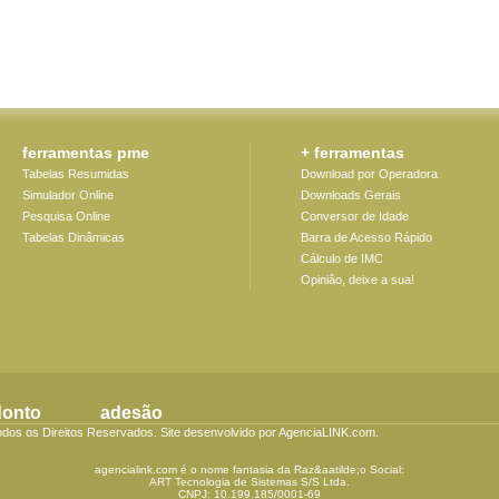
ferramentas pme
+ ferramentas
Tabelas Resumidas
Download por Operadora
Simulador Online
Downloads Gerais
Pesquisa Online
Conversor de Idade
Tabelas Dinâmicas
Barra de Acesso Rápido
Cálculo de IMC
Opiniâo, deixe a sua!
donto
adesão
odos os Direitos Reservados. Site desenvolvido por AgenciaLINK.com.
agencialink.com é o nome fantasia da Raz&aatilde;o Social:
ART Tecnologia de Sistemas S/S Ltda.
CNPJ: 10.199.185/0001-69