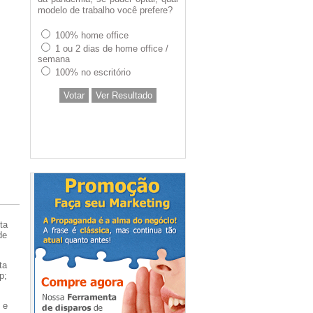
modelo de trabalho você prefere?
100% home office
1 ou 2 dias de home office /
semana
100% no escritório
Votar
Ver Resultado
ta
de
ta
p;
 e