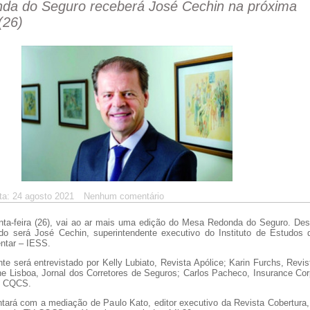
da do Seguro receberá José Cechin na próxima
(26)
ta: 24 agosto 2021
Nenhum comentário
nta-feira (26), vai ao ar mais uma edição do Mesa Redonda do Seguro. Des
do será José Cechin, superintendente executivo do Instituto de Estudos 
ntar – IESS.
te será entrevistado por Kelly Lubiato, Revista Apólice; Karin Furchs, Revis
ne Lisboa, Jornal dos Corretores de Seguros; Carlos Pacheco, Insurance Cor
o, CQCS.
tará com a mediação de Paulo Kato, editor executivo da Revista Cobertura,