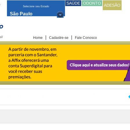
SAÚDE
ODONTO
6
ADESÃO
Selecione seu Estado
São Paulo
|
|
Home
Cadastre-se
Fale Conosco
a Opinião: Será o fim do Corretor?