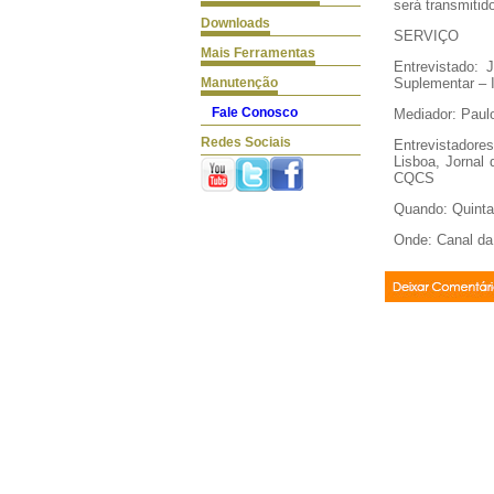
será transmitid
Downloads
SERVIÇO
Mais Ferramentas
Entrevistado: 
Manutenção
Suplementar –
Fale Conosco
Mediador: Paulo
Redes Sociais
Entrevistadore
Lisboa, Jornal 
CQCS
Quando: Quinta-
Onde: Canal da
Deixar
Coment�rio