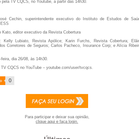
o pela TV CQCS, no Youtube, a partir das 14h30.
José Cechin, superintendente executivo do Instituto de Estudos de Saú
 IESS
 Kato, editor executivo da Revista Cobertura
s: Kelly Lubiato, Revista Apólice; Karin Furchs, Revista Cobertura; Elâi
dos Corretores de Seguros; Carlos Pacheco, Insurance Corp; e Alícia Ribeir
feira, dia 26/08, às 14h30.
 TV CQCS no YouTube – youtube.com/user/tvcqcs.
0
Para participar e deixar sua opinião,
clique aqui e faça login.