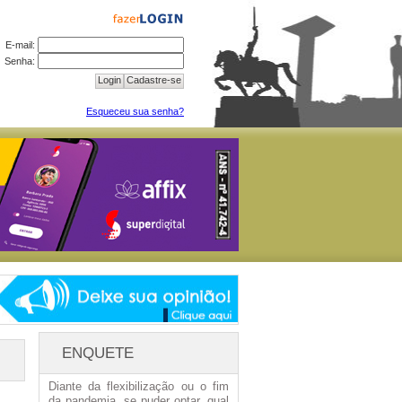
E-mail:
Senha:
Login
Cadastre-se
Esqueceu sua senha?
ENQUETE
Diante da flexibilização ou o fim
da pandemia, se puder optar, qual