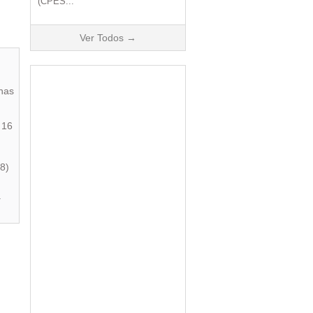
(CPES...
Ver Todos →
nas
 16
8)
a