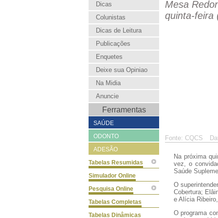
Mesa Redon
Dicas
quinta-feira 
Colunistas
Dicas de Leitura
Publicações
Enquetes
Deixe sua Opiniao
Na Midia
Anuncie
Ferramentas
SAÚDE
ODONTO
Fonte: CQCS
Da
ADESÃO
Na próxima qui
Tabelas Resumidas
vez, o convida
Saúde Supleme
Simulador Online
O superintenden
Pesquisa Online
Cobertura; Elâi
e Alícia Ribeir
Tabelas Completas
O programa con
Tabelas Dinâmicas