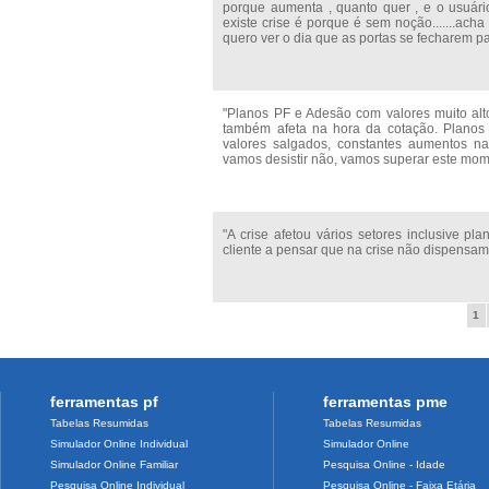
porque aumenta , quanto quer , e o usuári
existe crise é porque é sem noção.......ach
quero ver o dia que as portas se fecharem para
"Planos PF e Adesão com valores muito alto
também afeta na hora da cotação. Planos
valores salgados, constantes aumentos n
vamos desistir não, vamos superar este momen
"A crise afetou vários setores inclusive p
cliente a pensar que na crise não dispensa
1
ferramentas pf
ferramentas pme
Tabelas Resumidas
Tabelas Resumidas
Simulador Online Individual
Simulador Online
Simulador Online Familiar
Pesquisa Online - Idade
Pesquisa Online Individual
Pesquisa Online - Faixa Etária