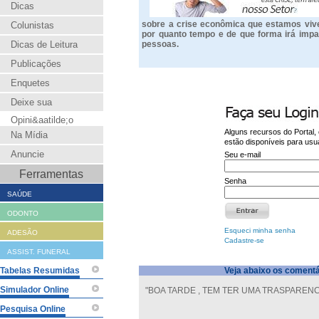
Dicas
sobre a crise econômica que estamos vive
Colunistas
por quanto tempo e de que forma irá impa
Dicas de Leitura
pessoas.
Publicações
Enquetes
Deixe sua
Opini&aatilde;o
Alguns recursos do Portal,
Na Mídia
estão disponíveis para usuá
Anuncie
Seu e-mail
Ferramentas
Senha
SAÚDE
ODONTO
Esqueci minha senha
ADESÃO
Cadastre-se
ASSIST. FUNERAL
Tabelas Resumidas
Veja abaixo os comentá
Simulador Online
"BOA TARDE , TEM TER UMA TRASPARENC
Pesquisa Online