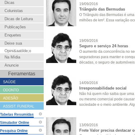
Dicas
19/09/2016
Triângulo das Bermudas
Colunistas
O Triângulo das Bermudas é uma 
Dicas de Leitura
milhões de km². Essa variação ocor
Publicações
Enquetes
19/09/2016
Deixe sua
Seguro e serviço 24 horas
Opini&aatilde;o
O aumento da concorrência no seg
Na Mídia
seguradoras para manter e conqui
décadas, o seguro de automóveis s
Anuncie
Ferramentas
SAÚDE
14/09/2016
Irresponsabilidade social
ODONTO
Não há quem não saiba que uma g
ADESÃO
ou mesmo comercial pode causar 
sociedade e o meio ambiente. Alg
ASSIST. FUNERAL
Tabelas Resumidas
Simulador Online
13/09/2016
Frete Valor precisa destacar 
Pesquisa Online