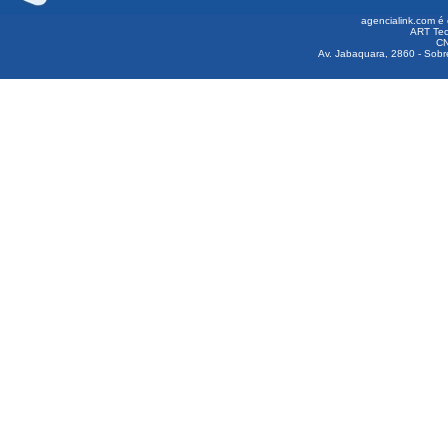
agencialink.com é 
ART Tec
CN
Av. Jabaquara, 2860 - Sobre