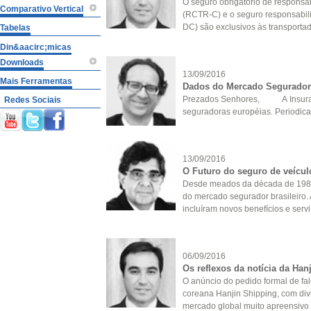
O seguro obrigatório de responsab
Comparativo Vertical
(RCTR-C) e o seguro responsabili
DC) são exclusivos às transportado
Tabelas
Din&aacirc;micas
Downloads
13/09/2016
Mais Ferramentas
Dados do Mercado Segurado
Prezados Senhores, A Insuranc
Redes Sociais
seguradoras européias. Periodicame
13/09/2016
O Futuro do seguro de veícul
Desde meados da década de 1980, 
do mercado segurador brasileiro. 
incluíram novos benefícios e servi.
06/09/2016
Os reflexos da notícia da Han
O anúncio do pedido formal de fal
coreana Hanjin Shipping, com div
mercado global muito apreensivo d