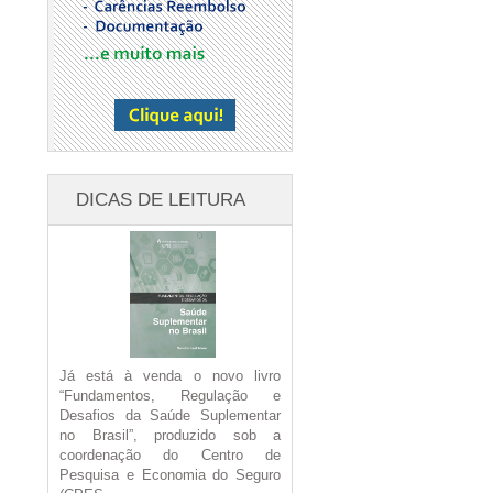
DICAS DE LEITURA
Já está à venda o novo livro
“Fundamentos, Regulação e
Desafios da Saúde Suplementar
no Brasil”, produzido sob a
coordenação do Centro de
Pesquisa e Economia do Seguro