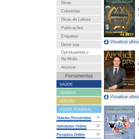
Dicas
Colunistas
Dicas de Leitura
Publicações
Enquetes
Visualizar ultim
Deixe sua
Opini&aatilde;o
Na Mídia
Anuncie
Ferramentas
SAÚDE
ODONTO
Visualizar ultim
ADESÃO
ASSIST. FUNERAL
Tabelas Resumidas
Simulador Online
Pesquisa Online