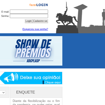
E-mail:
Senha:
Login
Cadastre-se
Esqueceu sua senha?
ENQUETE
Diante da flexibilização ou o fim
da pandemia, se puder optar, qual