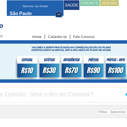
ODONTO
ADESÃO
SAÚDE
Selecione seu Estado
São Paulo
|
|
Home
Cadastre-se
Fale Conosco
a Opinião: Será o fim do Corretor?