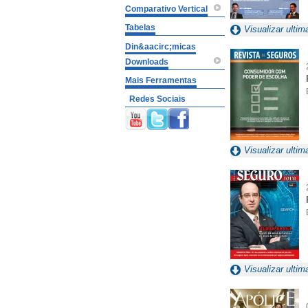
Comparativo Vertical
Tabelas
Visualizar ultim
Din&aacirc;micas
Downloads
Mais Ferramentas
Redes Sociais
Visualizar ultim
Visualizar ultim