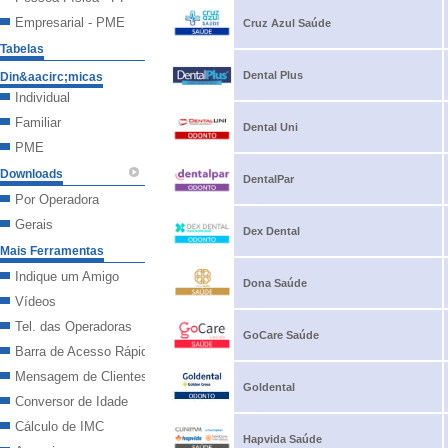
Empresarial - PME
Cruz Azul Saúde
Tabelas
Dental Plus
Din&aacirc;micas
Individual
Familiar
Dental Uni
PME
Downloads
DentalPar
Por Operadora
Gerais
Dex Dental
Mais Ferramentas
Indique um Amigo
Dona Saúde
Vídeos
Tel. das Operadoras
GoCare Saúde
Barra de Acesso Rápido
Mensagem de Clientes
Goldental
Conversor de Idade
Cálculo de IMC
Hapvida Saúde