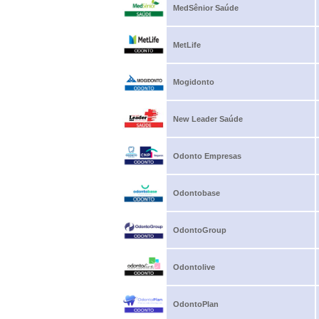
MedSênior Saúde
MetLife
Mogidonto
New Leader Saúde
Odonto Empresas
Odontobase
OdontoGroup
Odontolive
OdontoPlan