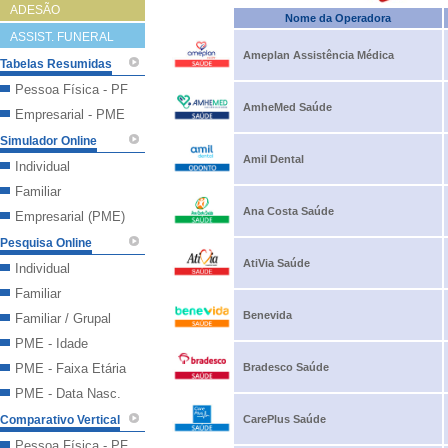
ADESÃO
Nome da Operadora
ASSIST. FUNERAL
Ameplan Assistência Médica
Tabelas Resumidas
Pessoa Física - PF
AmheMed Saúde
Empresarial - PME
Simulador Online
Amil Dental
Individual
Familiar
Ana Costa Saúde
Empresarial (PME)
Pesquisa Online
AtiVia Saúde
Individual
Familiar
Benevida
Familiar / Grupal
PME - Idade
PME - Faixa Etária
Bradesco Saúde
PME - Data Nasc.
Comparativo Vertical
CarePlus Saúde
Pessoa Física - PF