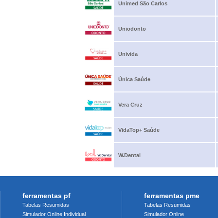
Unimed São Carlos
Uniodonto
Univida
Única Saúde
Vera Cruz
VidaTop+ Saúde
W.Dental
ferramentas pf
ferramentas pme
Tabelas Resumidas
Tabelas Resumidas
Simulador Online Individual
Simulador Online