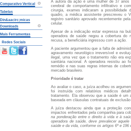
A autora da ação é uma mulher de 37 anos 
Comparativo Vertical
cerebral de comportamento infiltrativo e c
cirurgia, exames indicaram a possibilidade
Tabelas
quadro, a médica assistente prescreveu o V
registro sanitário aprovado recentemente pel
Din&aacirc;micas
celular.
Downloads
Apesar de a indicação estar expressa na bula
Mais Ferramentas
operadora de saúde negou a cobertura do 
recusa, a beneficiária ingressou com a ação.
Redes Sociais
A paciente argumentou que a falta de administr
agravamento neurológico irreversível e evolu
ilegal, uma vez que o tratamento não era ex
sanitária nacional. A operadora resistiu ao 
remédio e nas suas regras internas de cobert
mercado brasileiro.
Prioridade é tratar
Ao avaliar o caso, a juíza acolheu os argument
foi instruída com relatórios médicos deta
tratamento. Ela observou que a saúde é um a
baseada em cláusulas contratuais de exclusão 
A juíza destacou ainda que a proteção cons
impactos enfrentados pela companhia para cob
na ponderação entre o direito à vida e à saú
operadora de saúde, deve prevalecer aquele 
saúde e da vida, conforme os artigos 6º e 196 