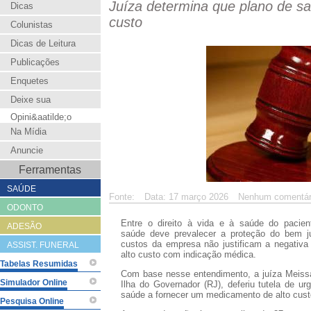
Juíza determina que plano de sa
Dicas
custo
Colunistas
Dicas de Leitura
Publicações
Enquetes
Deixe sua
Opini&aatilde;o
Na Mídia
Anuncie
Ferramentas
SAÚDE
Fonte:
Data: 17 março 2026
Nenhum comentár
ODONTO
Entre o direito à vida e à saúde do pacie
ADESÃO
saúde deve prevalecer a proteção do bem ju
custos da empresa não justificam a negativa
ASSIST. FUNERAL
alto custo com indicação médica.
Tabelas Resumidas
Com base nesse entendimento, a
juíza Meiss
Simulador Online
Ilha do Governador (RJ), deferiu tutela de u
saúde a fornecer um medicamento de alto cus
Pesquisa Online