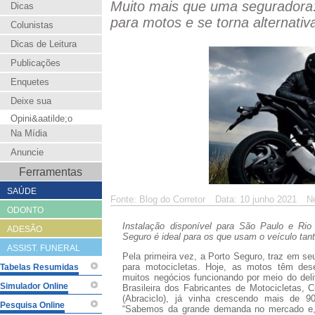
Muito mais que uma seguradora:
Dicas
para motos e se torna alternativ
Colunistas
Dicas de Leitura
Publicações
Enquetes
Deixe sua
Opini&aatilde;o
Na Mídia
Anuncie
Ferramentas
SAÚDE
Fonte: Blog do Corretor
Data: 10 junho 2021
N
ODONTO
Instalação disponível para São Paulo e Rio
ADESÃO
Seguro é ideal para os que usam o veículo tant
ASSIST. FUNERAL
Pela primeira vez, a Porto Seguro, traz em seu
para motocicletas. Hoje, as motos têm de
Tabelas Resumidas
muitos negócios funcionando por meio do deli
Simulador Online
Brasileira dos Fabricantes de Motocicletas, C
(Abraciclo), já vinha crescendo mais de 
Pesquisa Online
“Sabemos da grande demanda no mercado e, 