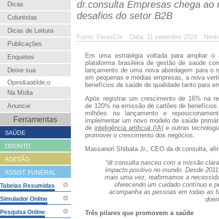
dr.consulta Empresas chega ao 
Dicas
desafios do setor B2B
Colunistas
Dicas de Leitura
Fonte: FerasCor
Data: 11 setembro 2024
Nenh
Publicações
Em uma estratégia voltada para ampliar o
Enquetes
plataforma brasileira de gestão de saúde co
Deixe sua
lançamento de uma nova abordagem para o
em
pequenas e médias empresas
, a nova vert
Opini&aatilde;o
benefícios de saúde de qualidade tanto para
e
Na Mídia
Após registrar um crescimento de
16%
na re
Anuncie
de
120%
na emissão de cartões de benefícios 
milhões
no lançamento e reposicionament
Ferramentas
implementar um novo modelo de saúde primár
de
inteligência artificial (IA)
e outras tecnologi
SAÚDE
promover o crescimento dos negócios.
ODONTO
Massanori Shibata Jr.
, CEO da dr.consulta, afi
ADESÃO
“dr.consulta nasceu com a missão clara
impacto positivo no mundo. Desde 2011,
ASSIST. FUNERAL
mais uma vez, reafirmamos a necessidad
oferecendo um cuidado contínuo e p
Tabelas Resumidas
acompanha as pessoas em todas as fa
Simulador Online
doen
Pesquisa Online
Três pilares que promovem a saúde