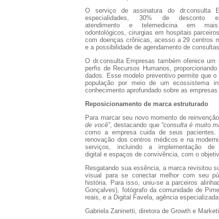
O serviço de assinatura do dr.consulta 
especialidades,
30% de desconto
em
atendimento
e
telemedicina
em mais 
odontológicos
,
cirurgias
em hospitais parceiros
com doenças crônicas
, acesso a
29 centros 
e a possibilidade de
agendamento
de consulta
O dr.consulta Empresas também oferece um se
perfis de
Recursos Humanos
, proporcionando
dados. Esse modelo preventivo permite que o
população por meio de um ecossistema int
conhecimento aprofundado sobre as empresas
Reposicionamento de marca estruturado
Para marcar seu novo momento de reinvenção,
de você”
, destacando que
“consulta é muito m
como a empresa cuida de seus pacientes. 
renovação dos centros médicos e na modern
serviços, incluindo a implementação d
digital
e
espaços de convivência
, com o objeti
Resgatando sua essência, a marca revisitou s
visual para se conectar melhor com seu pú
história. Para isso, uniu-se a parceiros ali
Gonçalves)
, fotógrafo da comunidade de Pim
reais, e a
Digital Favela
, agência especializad
Gabriela Zaninetti
, diretora de Growth e Market