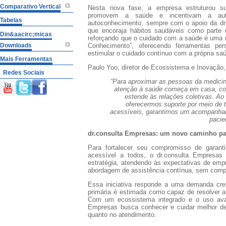
Comparativo Vertical
Nesta nova fase, a empresa estruturou 
promovem a saúde e incentivam a aut
Tabelas
autoconhecimento, sempre com o apoio da dr
que encoraja hábitos saudáveis como parte 
Din&aacirc;micas
reforçando que o cuidado com a saúde é uma 
Downloads
Conhecimento”
, oferecendo ferramentas per
estimular o cuidado contínuo com a própria sa
Mais Ferramentas
Paulo Yoo
, diretor de Ecossistema e Inovação,
Redes Sociais
“Para aproximar as pessoas da medicin
atenção à saúde começa em casa, com
estende às relações coletivas. A
oferecermos suporte por meio de 
acessíveis, garantimos um acompanha
pacie
dr.consulta Empresas: um novo caminho pa
Para fortalecer seu compromisso de garant
acessível a todos, o dr.consulta Empresa
estratégia, atendendo às expectativas de emp
abordagem de
assistência contínua
, sem comp
Essa iniciativa responde a uma demanda cr
primária é estimada como capaz de resolver 
Com um ecossistema integrado e o uso avan
Empresas busca conhecer e cuidar melhor de
quanto no atendimento.