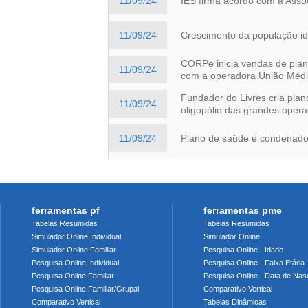
11/09/24
IES firma acordo com a Asso
11/09/24
Crescimento da população id
CORPe inicia vendas de plan
11/09/24
com a operadora União Méd
Fundador do Livres cria plan
11/09/24
oligopólio das grandes oper
11/09/24
Plano de saúde é condenado 
ferramentas pf
ferramentas pme
Tabelas Resumidas
Tabelas Resumidas
Simulador Online Individual
Simulador Online
Simulador Online Familiar
Pesquisa Online - Idade
Pesquisa Online Individual
Pesquisa Online - Faixa Etária
Pesquisa Online Familiar
Pesquisa Online - Data de Nas
Pesquisa Online Familiar/Grupal
Comparativo Vertical
Comparativo Vertical
Tabelas Dinâmicas