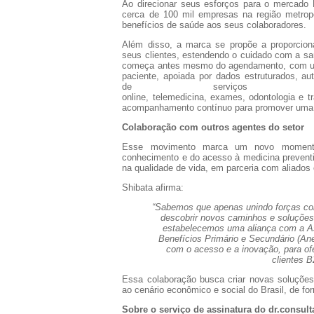
Ao direcionar seus esforços para o
mercado 
cerca de
100 mil empresas
na região metrop
benefícios de saúde aos seus colaboradores.
Além disso, a marca se propõe a proporcio
seus clientes, estendendo o cuidado com a s
começa antes mesmo do agendamento, com
paciente, apoiada por dados estruturados, a
de serviços
online
,
telemedicina
,
exames
,
odontologia
e
t
acompanhamento contínuo para promover uma 
Colaboração com outros agentes do setor
Esse movimento marca um
novo moment
conhecimento e do acesso à medicina preventi
na qualidade de vida, em parceria com aliados 
Shibata afirma:
“Sabemos que apenas unindo forças com
descobrir novos caminhos e soluções 
estabelecemos uma aliança com a A
Benefícios Primário e Secundário (A
com o acesso e a inovação, para of
clientes 
Essa colaboração busca criar novas soluções
ao cenário econômico e social do Brasil, de fo
Sobre o serviço de assinatura do dr.consu