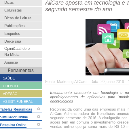
AllCare aposta em tecnologia e 
Dicas
segundo semestre do ano
Colunistas
Dicas de Leitura
Publicações
Enquetes
Deixe sua
Opini&aatilde;o
Na Mídia
Anuncie
Ferramentas
SAÚDE
Fonte: Marketing AllCare
Data: 20 junho 2016
ODONTO
Investimento crescente em tecnologia e m
ADESÃO
aperfeiçoamento de aplicativos para ‘mobi
odontológicos
ASSIST. FUNERAL
Reconhecida como uma das empresas mais in
Tabelas Resumidas
AllCare Administradora de Benefícios anunci
Simulador Online
segundo semestre de 2016. A divulgação nas o
ações têm em comum o investimento crescen
Pesquisa Online
vendas online que já soma mais de R$ 10 m