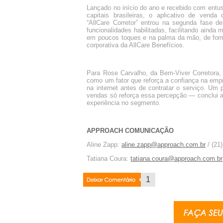
Lançado no início do ano e recebido com entus
capitais brasileiras, o aplicativo de vend
“AllCare Corretor” entrou na segunda fase d
funcionalidades habilitadas, facilitando ainda
em poucos toques e na palma da mão, de for
corporativa da AllCare Benefícios.
Para Rose Carvalho, da Bem-Viver Corretora, 
como um fator que reforça a confiança na em
na internet antes de contratar o serviço. Um 
vendas só reforça essa percepção — conclui a
experiência no segmento.
APPROACH COMUNICAÇÃO
Aline Zapp:
aline.zapp@approach.com.br
/ (21
Tatiana Coura:
tatiana.coura@approach.com.br
Deixar
1
Coment�rio