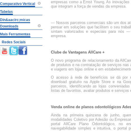
empresas como a Ernst Young. As inovações s
Comparativo Vertical
que integram a força de vendas da empresa.
Tabelas
Din&aacirc;micas
— Nossos parceiros comerciais são um dos ati
Downloads
pensar em soluções que facilitem o seu traba
sintam valorizados e especiais para nós 
Mais Ferramentas
empresa.
Redes Sociais
Clube de Vantagens AllCare +
O novo programa de relacionamento da AllCar
de produtos e na contratação de serviços nas
e viagens em lojas online e em estabelecimento
O acesso à rede de benefícios se dá por me
download gratuito na Apple Store e na Googl
parceiros, identificando as lojas conveniad
listas de favoritos, avaliar produtos e serviços
Venda online de planos odontológicos Ade
Ainda na primeira quinzena de junho, quem
modalidades Coletivo por Adesão ou Empresari
portal AllCare Plano Odontológico, no ende
navegabilidade simples e intuitiva, o portal 