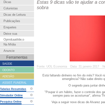
Estas 9 dicas vão te ajudar a cor
Dicas
sobra
Colunistas
Dicas de Leitura
Publicações
Enquetes
Deixe sua
Opini&aatilde;o
Na Mídia
Anuncie
Ferramentas
SAÚDE
Fonte: UOL Economia
Data: 31 janeiro 2017
N
ODONTO
Está faltando dinheiro no fim do mês? Você
ADESÃO
emergência? Não sabe direito 
ASSIST. FUNERAL
O segredo para juntar dinhe
Tabelas Resumidas
"Poupar é um hábito, fazer o controle dos g
Simulador Online
sempre para se acostumar", afirma Th
Pesquisa Online
Veja a seguir nove dicas de Alvarez pa