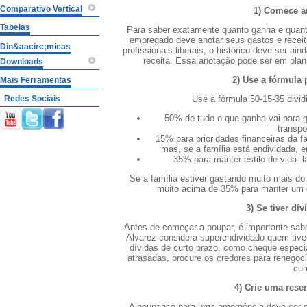
Comparativo Vertical
1) Comece a
Tabelas
Para saber exatamente quanto ganha e quanto
empregado deve anotar seus gastos e recei
Din&aacirc;micas
profissionais liberais, o histórico deve ser a
receita. Essa anotação pode ser em plani
Downloads
2) Use a fórmula 
Mais Ferramentas
Redes Sociais
Use a fórmula 50-15-35 divid
50% de tudo o que ganha vai para 
transpo
15% para prioridades financeiras da f
mas, se a família está endividada, en
35% para manter estilo de vida: l
Se a família estiver gastando muito mais d
muito acima de 35% para manter um es
3) Se tiver dí
Antes de começar a poupar, é importante sabe
Alvarez considera superendividado quem ti
dívidas de curto prazo, como cheque especia
atrasadas, procure os credores para renego
cum
4) Crie uma rese
A poupança para uma emergência deve ser o