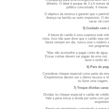
dinheiro. O ideal é poupar de 3 a 6 meses d
público concursado, 6 meses 
O objetivo da reserva é garantir que o patri
doença na família ou outro imprevisto. O din
sacar, tal co
5) Cuidado com o
A fatura do cartão é uma surpresa todo m
vista. Isso não quer dizer que o cartão seja s
fatura sempre em dia, nunca usar o rotativo 
nos programas
"Mas não aconselho a pagar conta de água, 
Essas contas devem ser pagas de uma vez. 
lazer e estilo de 
6) Pare de pe
Considerar cheque especial como parte da re
Empréstimos devem ser o último recurso e nã
ou fazer uma viagem, 
7) Troque dívidas caras
Dívidas no cheque especial e cartão de crédi
Vale a pena trocar a dívida por outra com 
empréstim
Pegue um empréstimo consignado e pague tod