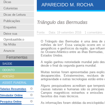
Dicas
APARECIDO M. ROCHA
Colunistas
Dicas de Leitura
Publicações
Triângulo das Bermudas
Enquetes
Fonte:
Data: 19 setembro 2016
1 comentário
Deixe sua
Opini&aatilde;o
O Triângulo das Bermudas é uma área de a
Na Mídia
milhões de km². Essa variação ocorre em virt
geográficos e geofísicos da região, que influe
Anuncie
no Oceano Atlântico entre as ilhas Bermudas,
Estados Unidos.
Ferramentas
A região ganhou notoriedade mundial pelo de
SAÚDE
desde o final da segunda guerra mundial.
ODONTO
Muitas teorias foram apresentadas para explica
desaparecidos. Extraterrestres, resíduos 
ADESÃO
antigravidade e outras tecnologias estão entre 
ASSIST. FUNERAL
Alguns pesquisadores acreditam que tempesta
Tabelas Resumidas
causas naturais e humanas são os principais
Campos magnéticos estranhos e emissões
Simulador Online
favoritos dos mais técnicos.
Pesquisa Online
As informações foram obtidas da enciclopédia l