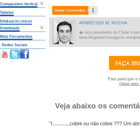
Comparativo Vertical
Deixar
1
Tabelas
Coment�rio
Din&aacirc;micas
APARECIDO M. ROCHA
Downloads
� vice presidente do Clube Inter
Mais Ferramentas
www.blogdorochaseguros.wordpr
Redes Sociais
Para participar e 
clique aqui 
Veja abaixo os comentá
"I..............cobre ou não cobre ??? Um abr