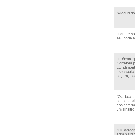
"Procurado
"Porque so
seu pode aj
"È óbvio q
Corretora 
atendimento
assessoria
seguro, iss
"Ola boa t
sentidos, 
dos determ
um sinsitro.
"Eu acredi
administra