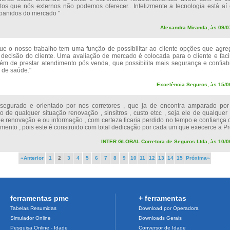
tos que nós externos não podemos oferecer.. Infelizmente a tecnologia está aí
banidos do mercado "
Alexandra Miranda, às 09/0
que o nosso trabalho tem uma função de possibilitar ao cliente opções que agre
decisão do cliente. Uma avaliação de mercado é colocada para o cliente e faci
lém de prestar atendimento pós venda, que possibilita mais segurança e confiab
s de saúde."
Excelência Seguros, às 15/0
 segurado e orientado por nos corretores , que ja de encontra amparado por
o de qualquer situação renovação , sinsitros , custo etcc , seja ele de qualquer
de renovação e ou informação , com certeza ficaria perdido no tempo e confiança
mento , pois este é construido com total dedicação por cada um que execerce a Pro
INTER GLOBAL Corretora de Seguros Ltda, às 10/0
«Anterior
1
2
3
4
5
6
7
8
9
10
11
12
13
14
15
Próxima»
ferramentas pme
+ ferramentas
Tabelas Resumidas
Download por Operadora
Simulador Online
Downloads Gerais
Pesquisa Online - Idade
Conversor de Idade