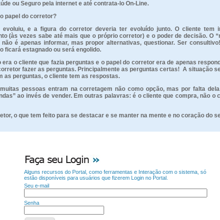
úde ou Seguro pela internet e até contrata-lo On-Line.
 o papel do corretor?
voluiu, e a figura do corretor deveria ter evoluído junto. O cliente tem in
o (às vezes sabe até mais que o próprio corretor) e o poder de decisão. O “
 não é apenas informar, mas propor alternativas, questionar. Ser consultiv
o ficará estagnado ou será engolido.
era o cliente que fazia perguntas e o papel do corretor era de apenas respond
corretor fazer as perguntas. Principalmente as perguntas certas! A situação se
m as perguntas, o cliente tem as respostas.
 muitas pessoas entram na corretagem não como opção, mas por falta dela
das” ao invés de vender. Em outras palavras: é o cliente que compra, não o 
etor, o que tem feito para se destacar e se manter na mente e no coração do se
Alguns recursos do Portal, como ferramentas e Interação com o sistema, só
estão disponíveis para usuários que fizerem Login no Portal.
Seu e-mail
Senha