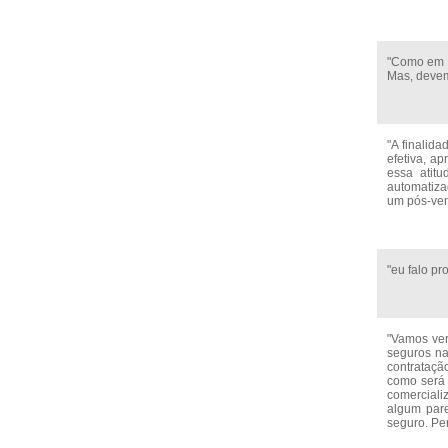
"Como em q
Mas, devem
"A finalid
efetiva, a
essa atitu
automatiza
um pós-ven
"eu falo pr
"Vamos ver
seguros n
contrataçã
como será 
comercializ
algum pare
seguro. Per