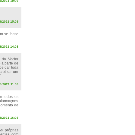
9/2021 10:09
9/2021 15:09
om se fosse
08/2021 14:08
s da Vector
 a parte de
de dar toda
cretizar um
"
08/2021 11:08
em todos os
informaçoes
 momento de
8/2021 16:08
s próprias
lientes com