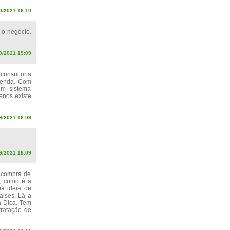
10/2021 16:10
 o negócio.
/2021 19:09
consultoria
venda. Com
um sistema
enos existe
9/2021 18:09
09/2021 18:09
a compra de
, como é a
a ideia de
aises. Lá a
a Dica. Tem
tratação de