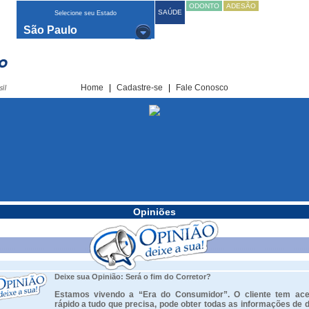
ODONTO
ADESÃO
SAÚDE
Selecione seu Estado
São Paulo
Home
|
Cadastre-se
|
Fale Conosco
Opiniões
Deixe sua Opinião: Será o fim do Corretor?
Estamos vivendo a “Era do Consumidor”. O cliente tem ace
rápido a tudo que precisa, pode obter todas as informações de 