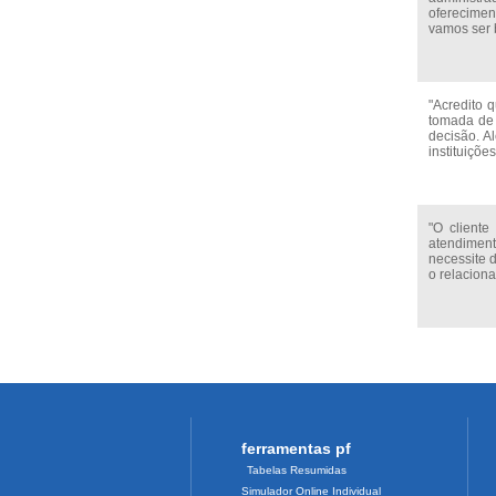
oferecimen
vamos ser 
"Acredito 
tomada de 
decisão. A
instituiçõe
"O cliente
atendiment
necessite 
o relaciona
ferramentas pf
Tabelas Resumidas
Simulador Online Individual