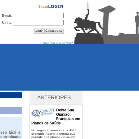
E-mail:
Senha:
Login
Cadastre-se
Esqueceu sua senha?
ANTERIORES
Deixe Sua
Opinião:
Franquias em
Planos de Saúde
No segundo semestre, a ANS
sso fácil e
pretende liberar a norma que
determinado
permite aos planos de saúde