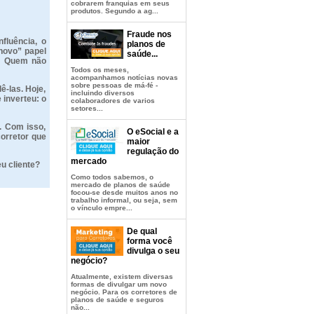
cobrarem franquias em seus
produtos. Segundo a ag...
Fraude nos
fluência, o
planos de
novo” papel
saúde...
o! Quem não
Todos os meses,
acompanhamos notícias novas
sobre pessoas de má-fé -
ê-las. Hoje,
incluindo diversos
 inverteu: o
colaboradores de varios
setores...
. Com isso,
O eSocial e a
corretor que
maior
regulação do
mercado
u cliente?
Como todos sabemos, o
mercado de planos de saúde
focou-se desde muitos anos no
trabalho informal, ou seja, sem
o vínculo empre...
De qual
forma você
divulga o seu
negócio?
Atualmente, existem diversas
formas de divulgar um novo
negócio. Para os corretores de
planos de saúde e seguros
não...