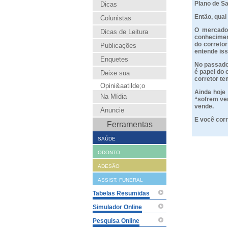
Plano de Sa
Dicas
Então, qual
Colunistas
O mercado e
Dicas de Leitura
conheciment
do corretor
Publicações
entende iss
Enquetes
No passado 
é papel do 
Deixe sua
corretor te
Opini&aatilde;o
Ainda hoje
Na Mídia
“sofrem ven
vende.
Anuncie
E você corr
Ferramentas
SAÚDE
ODONTO
ADESÃO
ASSIST. FUNERAL
Tabelas Resumidas
Simulador Online
Pesquisa Online