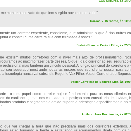
CGS Seguros, às 14/0
 me manter atualizado do que tem surgido novo no mercado."
Marcos V. Bernardo, às 10/0
mente um corretor experiente, consciente, que administra o que é dos outros c
udar e construir uma carreira sua com felicidade à todos."
Stelvio Romano Cerioni Filho, às 25/
ue existem muitos corretores com o nível mais alto de profissionalismo. No
procuramos ao máximo fazer parte desses. O que liga o corretor ao seu segurado é
 profissional mas também um vinculo pessoal. A função principal do corretor é a 
 ao seu segurado mostrando todas as opções que seu cliente possui para con
o a tecnologia nunca vai substituir. Eugenio Vaz Filho. Vector Corretora de Seguros
Vector Corretora de Seguros Ltda, às 19/
arde , o meu papel como corretor hoje e fundamental para os meus clientes 
alem da confiança ,temos nos colocado a disposiçao para consultoria de duvidas, 
inados produtos e segmentos alem do suporte e orientaçao especificamente no
 "
Amilson Jose Pasciencia, às 02/0
to que vai chegar a hora que não precisará mais dos corretores externos. A
doras estão tomando a frente e estreitando relacionamentos direto com os c