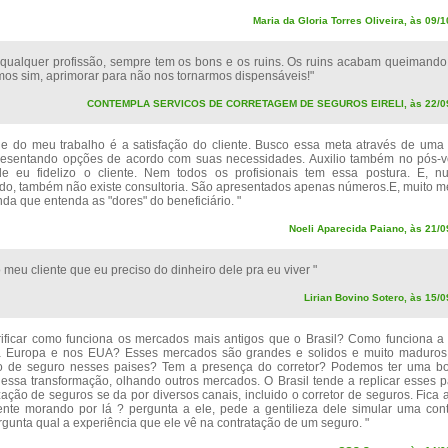
Maria da Gloria Torres Oliveira, às 09/
ualquer profissão, sempre tem os bons e os ruins. Os ruins acabam queimando
os sim, aprimorar para não nos tornarmos dispensáveis!"
CONTEMPLA SERVICOS DE CORRETAGEM DE SEGUROS EIRELI, às 22/09
ade do meu trabalho é a satisfação do cliente. Busco essa meta através de uma 
presentando opções de acordo com suas necessidades. Auxilio também no pós-
de eu fidelizo o cliente. Nem todos os profisionais tem essa postura. E, n
do, também não existe consultoria. São apresentados apenas números.E, muito m
da que entenda as "dores" do beneficiário. "
Noeli Aparecida Paiano, às 21/0
o meu cliente que eu preciso do dinheiro dele pra eu viver "
Lirian Bovino Sotero, às 15/
ificar como funciona os mercados mais antigos que o Brasil? Como funciona 
a Europa e nos EUA? Esses mercados são grandes e solidos e muito maduros
o de seguro nesses paises? Tem a presença do corretor? Podemos ter uma bo
essa transformação, olhando outros mercados. O Brasil tende a replicar esses p
ação de seguros se da por diversos canais, incluido o corretor de seguros. Fica 
nte morando por lá ? pergunta a ele, pede a gentilieza dele simular uma con
gunta qual a experiência que ele vê na contratação de um seguro. "