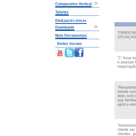
Comparativo Vertical
Tabelas
Din&aacirc;micas
Downloads
"ORIENTA
Mais Ferramentas
SITUAÇAO
Redes Sociais
"1° focar n
e precisa!
negociação 
"Resumindo
cliente co
dele, com 
sua famíli
após a ven
"Assessoria
cliente va
clientes , 