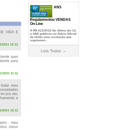
ANS
Regulamentou VENDAS
On-Line
A RN 413/2016 No último dia 14,
E VIDA E
a ANS publicou no Diário Oficial
da União uma resolução que
regulamen...
2/2021 15:12
Leia Todas →
cliente quer
aberta para
11/2021 11:11
 tratar meu
ecessidades
or pra ele,
echamento e
1/2021 16:11
ples .. meu
todos .meus