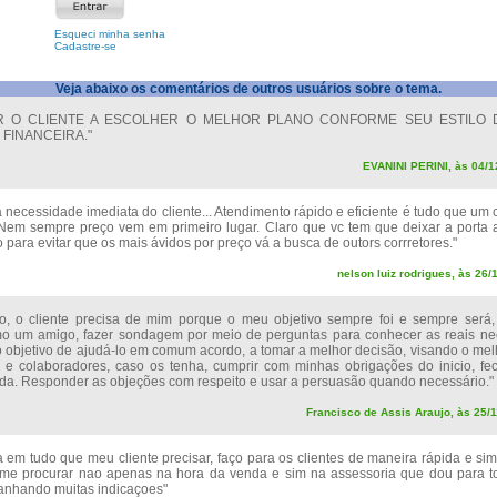
Esqueci minha senha
Cadastre-se
Veja abaixo os comentários de outros usuários sobre o tema.
R O CLIENTE A ESCOLHER O MELHOR PLANO CONFORME SEU ESTILO D
 FINANCEIRA."
EVANINI PERINI, às 04/1
a necessidade imediata do cliente... Atendimento rápido e eficiente é tudo que um 
 Nem sempre preço vem em primeiro lugar. Claro que vc tem que deixar a porta 
para evitar que os mais ávidos por preço vá a busca de outors corrretores."
nelson luiz rodrigues, às 26/
, o cliente precisa de mim porque o meu objetivo sempre foi e sempre será,
mo um amigo, fazer sondagem por meio de perguntas para conhecer as reais n
o objetivo de ajudá-lo em comum acordo, a tomar a melhor decisão, visando o melh
a e colaboradores, caso os tenha, cumprir com minhas obrigações do inicio, f
da. Responder as objeções com respeito e usar a persuasão quando necessário."
Francisco de Assis Araujo, às 25/1
 em tudo que meu cliente precisar, faço para os clientes de maneira rápida e sim
i me procurar nao apenas na hora da venda e sim na assessoria que dou para 
ganhando muitas indicaçoes"