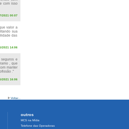
 e com isso
7/2021 00:07
gue valor a
litando sua
ilidade das
6/2021 14:06
 seguros e
 ramo , que
 com manter
fissão ."
6/2021 16:06
Voltar...
outros
MCS na Mídia
Telefone das Operadoras