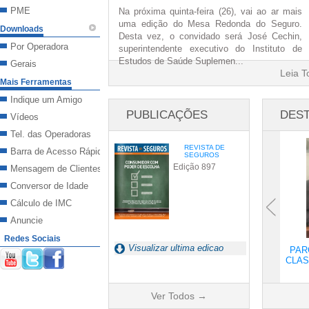
PME
Na próxima quinta-feira (26), vai ao ar mais
uma edição do Mesa Redonda do Seguro.
Downloads
Desta vez, o convidado será José Cechin,
Por Operadora
superintendente executivo do Instituto de
Estudos de Saúde Suplemen...
Gerais
Leia 
Mais Ferramentas
Indique um Amigo
PUBLICAÇÕES
DES
Vídeos
Tel. das Operadoras
←
REVISTA DE
Barra de Acesso Rápido
SEGUROS
Edição 897
Mensagem de Clientes
Conversor de Idade
Cálculo de IMC
Anuncie
Redes Sociais
Visualizar ultima edicao
PAR
CLAS
Ver Todos →