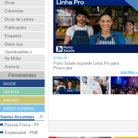
Dicas
Colunistas
Dicas de Leitura
Publicações
Enquetes
Deixe sua
Opini&aatilde;o
Na Mídia
22 Abr 26
Porto Saúde expande Linha Pro para
Anuncie
Piracicaba
Leia Mais →
Ferramentas
SAÚDE
ODONTO
ADESÃO
ASSIST. FUNERAL
Tabelas Resumidas
Pessoa Física - PF
Empresarial - PME